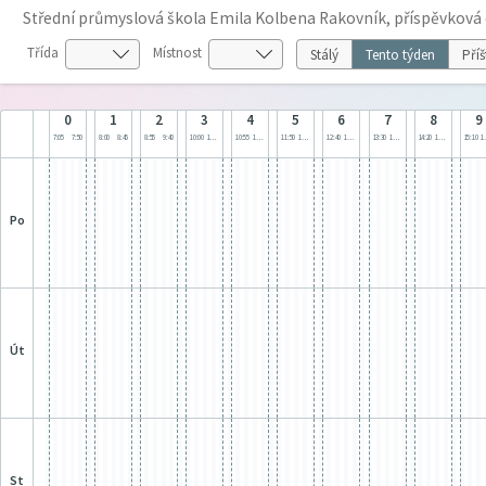
Střední průmyslová škola Emila Kolbena Rakovník, příspěvková
Třída
Místnost
Stálý
Tento týden
Příš
0
1
2
3
4
5
6
7
8
9
7:05
7:50
8:00
8:45
8:55
9:40
10:00
10:45
10:55
11:40
11:50
12:35
12:40
13:25
13:30
14:15
14:20
15:05
15:10
1
po
út
st