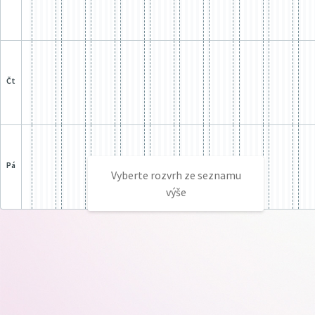
čt
pá
Vyberte rozvrh ze seznamu
výše