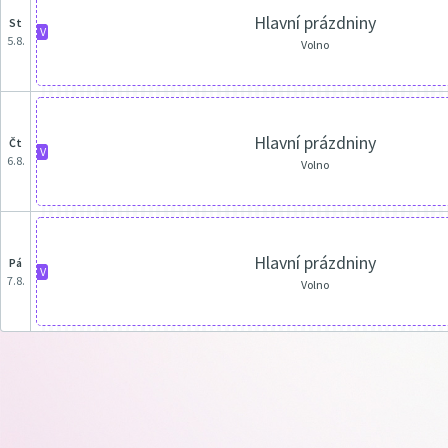
Hlavní prázdniny
st
V
5.8.
Volno
Hlavní prázdniny
čt
V
6.8.
Volno
Hlavní prázdniny
pá
V
7.8.
Volno