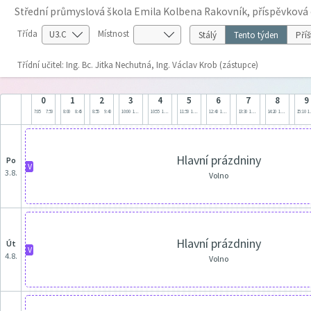
Střední průmyslová škola Emila Kolbena Rakovník, příspěvková
Třída
Místnost
Stálý
Tento týden
Příš
Třídní učitel: Ing. Bc. Jitka Nechutná, Ing. Václav Krob (zástupce)
0
1
2
3
4
5
6
7
8
9
7:05
7:50
8:00
8:45
8:55
9:40
10:00
10:45
10:55
11:40
11:50
12:35
12:40
13:25
13:30
14:15
14:20
15:05
15:10
1
Hlavní prázdniny
po
V
3.8.
Volno
Hlavní prázdniny
út
V
4.8.
Volno