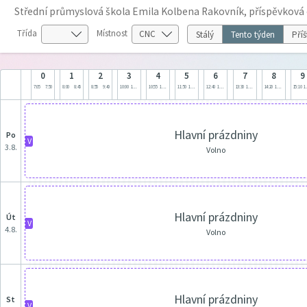
Střední průmyslová škola Emila Kolbena Rakovník, příspěvková
Třída
Místnost
Stálý
Tento týden
Příš
0
1
2
3
4
5
6
7
8
9
7:05
7:50
8:00
8:45
8:55
9:40
10:00
10:45
10:55
11:40
11:50
12:35
12:40
13:25
13:30
14:15
14:20
15:05
15:10
1
Hlavní prázdniny
po
V
3.8.
Volno
Hlavní prázdniny
út
V
4.8.
Volno
Hlavní prázdniny
st
V