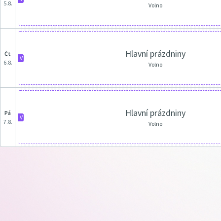
5.8.
Volno
Hlavní prázdniny
čt
V
6.8.
Volno
Hlavní prázdniny
pá
V
7.8.
Volno