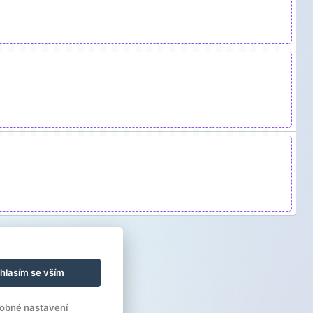
hlasím se vším
obné nastavení