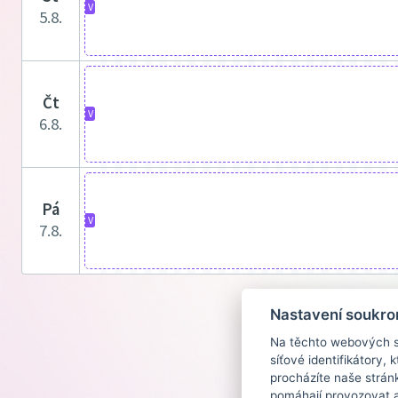
V
5.8.
čt
V
6.8.
pá
V
7.8.
Nastavení soukro
Na těchto webových st
síťové identifikátory,
procházíte naše strán
pomáhají provozovat a 