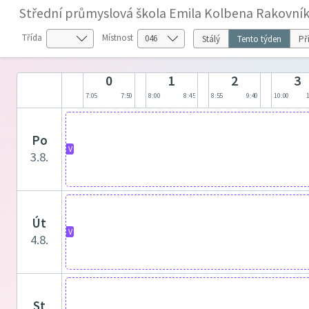
Střední průmyslová škola Emila Kolbena Rakovník
Třída
Místnost
Stálý
Tento týden
Př
0
1
2
3
7:05
7:50
8:00
8:45
8:55
9:40
10:00
po
V
3.8.
út
V
4.8.
st