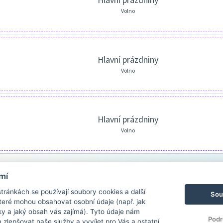
Volno
Hlavní prázdniny
Volno
Hlavní prázdniny
Volno
mí
ránkách se používají soubory cookies a další
Sou
 které mohou obsahovat osobní údaje (např. jak
ky a jaký obsah vás zajímá). Tyto údaje nám
Podr
zlepšovat naše služby a vyvíjet pro Vás a ostatní