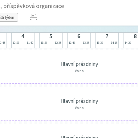
, příspěvková organizace
íští týden
4
5
6
7
8
10:45
10:55
11:40
11:50
12:35
12:40
13:25
13:30
14:15
14:20
Hlavní prázdniny
Volno
Hlavní prázdniny
Volno
Hlavní prázdniny