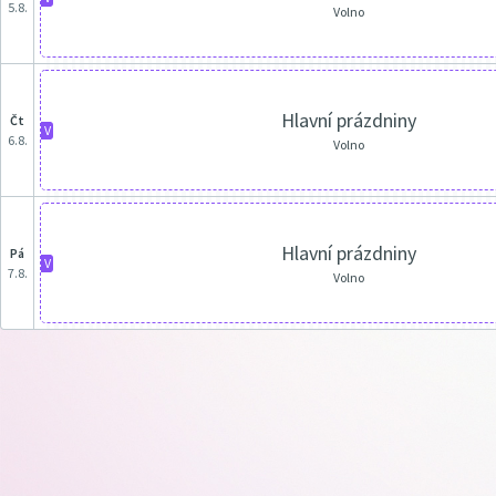
5.8.
Volno
Hlavní prázdniny
čt
V
6.8.
Volno
Hlavní prázdniny
pá
V
7.8.
Volno