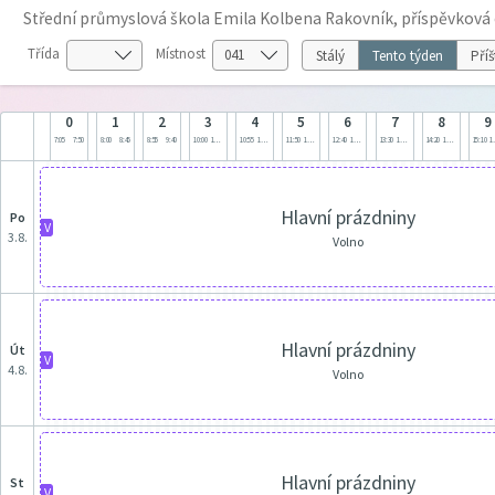
Střední průmyslová škola Emila Kolbena Rakovník, příspěvková
Třída
Místnost
Stálý
Tento týden
Příš
0
1
2
3
4
5
6
7
8
9
7:05
7:50
8:00
8:45
8:55
9:40
10:00
10:45
10:55
11:40
11:50
12:35
12:40
13:25
13:30
14:15
14:20
15:05
15:10
1
Hlavní prázdniny
po
V
3.8.
Volno
Hlavní prázdniny
út
V
4.8.
Volno
Hlavní prázdniny
st
V