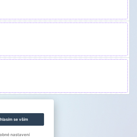
hlasím se vším
obné nastavení