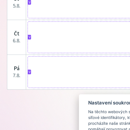
V
5.8.
čt
V
6.8.
pá
V
7.8.
Nastavení soukro
Na těchto webových st
síťové identifikátory,
procházíte naše strán
pomáhají provozovat a 