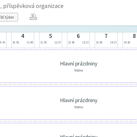
, příspěvková organizace
íští týden
4
5
6
7
8
10:45
10:55
11:40
11:50
12:35
12:40
13:25
13:30
14:15
14:20
Hlavní prázdniny
Volno
Hlavní prázdniny
Volno
Hlavní prázdniny