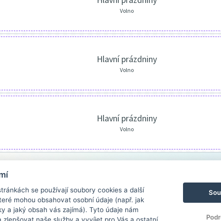
Volno
Hlavní prázdniny
Volno
Hlavní prázdniny
Volno
mí
ránkách se používají soubory cookies a další
Sou
 které mohou obsahovat osobní údaje (např. jak
ky a jaký obsah vás zajímá). Tyto údaje nám
Podr
zlepšovat naše služby a vyvíjet pro Vás a ostatní