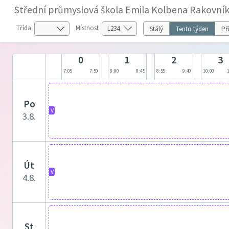
Střední průmyslová škola Emila Kolbena Rakovník
Třída
Místnost
Stálý
Tento týden
Př
0
1
2
3
7:05
7:50
8:00
8:45
8:55
9:40
10:00
po
V
3.8.
út
V
4.8.
st