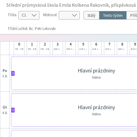
Střední průmyslová škola Emila Kolbena Rakovník, příspěvková
Třída
Místnost
Stálý
Tento týden
Příš
Třídní učitel: Bc. Petr Lelovski
0
1
2
3
4
5
6
7
8
9
7:05
7:50
8:00
8:45
8:55
9:40
10:00
10:45
10:55
11:40
11:50
12:35
12:40
13:25
13:30
14:15
14:20
15:05
15:10
1
Hlavní prázdniny
po
V
3.8.
Volno
Hlavní prázdniny
út
V
4.8.
Volno