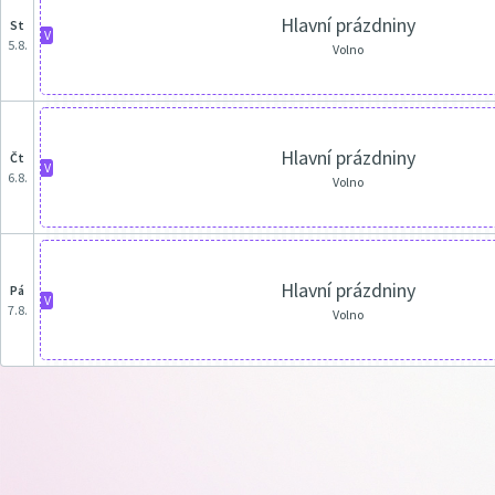
Hlavní prázdniny
st
V
5.8.
Volno
Hlavní prázdniny
čt
V
6.8.
Volno
Hlavní prázdniny
pá
V
7.8.
Volno