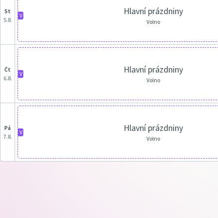
Hlavní prázdniny
st
V
5.8.
Volno
Hlavní prázdniny
čt
V
6.8.
Volno
Hlavní prázdniny
pá
V
7.8.
Volno