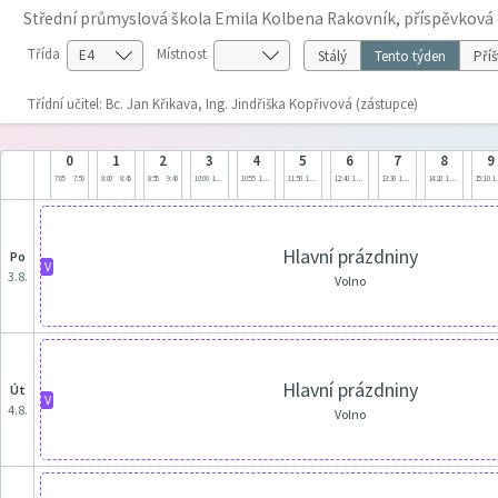
Střední průmyslová škola Emila Kolbena Rakovník, příspěvková
Třída
Místnost
Stálý
Tento týden
Příš
Třídní učitel: Bc. Jan Křikava, Ing. Jindřiška Kopřivová (zástupce)
0
1
2
3
4
5
6
7
8
9
7:05
7:50
8:00
8:45
8:55
9:40
10:00
10:45
10:55
11:40
11:50
12:35
12:40
13:25
13:30
14:15
14:20
15:05
15:10
1
Hlavní prázdniny
po
V
3.8.
Volno
Hlavní prázdniny
út
V
4.8.
Volno